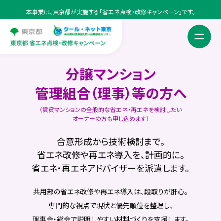
本事業は、東京都が実施する「省エネ点検・改修キャンペーン」です。
対象となる方
分譲マンション
点検・相談で提供できること
管理組合（理事）等の方へ
（賃貸マンションの全般的な省エネ・再エネを検討したい
オーナーの方も申し込めます）
合意形成から技術検討まで。
省エネ改修や再エネ導入を、計画的に。
省エネ・再エネアドバイザーを
派遣します。
共用部の省エネ改修や再エネ導入は、段取りが肝心。
専門的な視点で現状と優先順位を整理し、
理事会・総会で説明しやすい材料づくりを支援します。